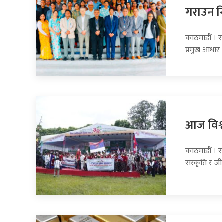
गराउन नि
काठमाडौँ । स
प्रमुख आधार 
आज विश्
काठमाडौँ । 
संस्कृति र ज