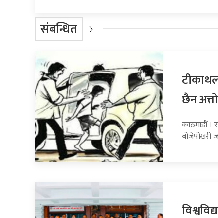
संबन्धित
टीकाथली
छैन अत्तो
काठमाडौँ । स
बोजेपोखरी ज
विश्वविद्