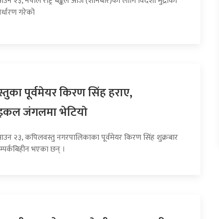
ाउन २३, नेपाल राष्ट्र बैङ्कले आज (शनिबार)का लागि विदेशी मुद्राको
र्धारण गरेको
तुका पूर्वमेयर किरण सिंह हराए,
इकल जंगलमा भेटियाे
साउन २३, कपिलवस्तु नगरपालिकाका पूर्वमेयर किरण सिंह शुक्रबार
म्पर्कबिहीन भएका छन् ।