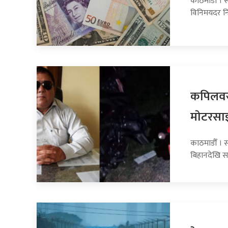
काठमाडौँ । स
विनिमयदर नि
कपिलवस्
माेटरसा
काठमाडौँ । 
बिहानदेखि स