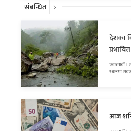
संबन्धित
देशका व
प्रभावित
काठमाडौँ । 
स्थानमा सडक
आज शनिब