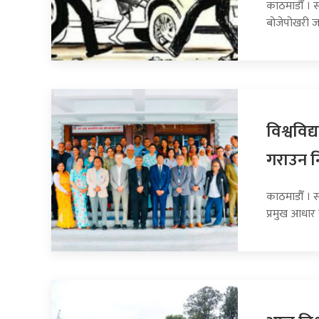
काठमाडौँ । स
बोजेपोखरी ज
विश्वविद्
गराउन नि
काठमाडौँ । स
प्रमुख आधार 