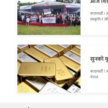
आज विश्
काठमाडौँ । 
संस्कृति र ज
सुनको मू
काठमाडौँ । स
नेपाल