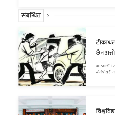
संबन्धित
टीकाथली
छैन अत्तो
काठमाडौँ । स
बोजेपोखरी ज
विश्वविद्