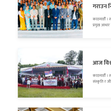
गराउन नि
काठमाडौँ । स
प्रमुख आधार 
आज विश्
काठमाडौँ । 
संस्कृति र ज