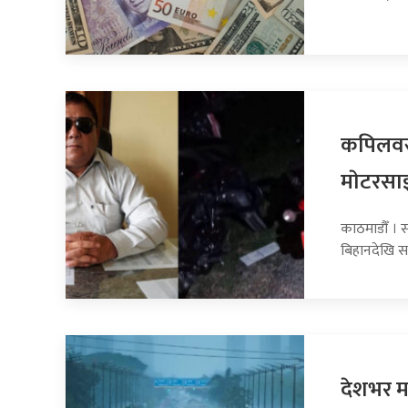
कपिलवस्
माेटरसा
काठमाडौँ । 
बिहानदेखि स
देशभर मन