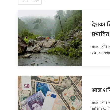
देशका व
प्रभावित
काठमाडौँ । 
स्थानमा सडक
आज शनिब
काठमाडौँ । स
विनिमयदर नि