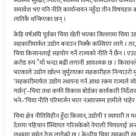
स्वास्थ्य सुरक्षा, ज्याला, स्वास्थ्य विमा, कामदारको कामक
समावेश भए पनि नीति कार्यान्वयन नहुँदा तीन विषयहरु क
त्यतिकै थन्किएका छन् ।
केहि वर्षअघि पूर्वका चिया खेती भएका जिल्लामा चिया उ
सहकारीमार्फत उद्योग बनाउन निक्कै कस्सिएर लागे । तर, 
चिया किसानलाई सहयोग गर्ने राज्यको नीति नै छैन । एउटा
करोड रुपंैयाँ भन्दा बढी लगानी आवश्यक छ । किसानले 
भएकाले उद्योग खोल्न जुर्मुराएका सहकारीहरु निन्याउरो
‘सहकारीमार्फत उद्योग स्थापना गर्न आधा रकम राज्यले व्येहो
गर्छन्’–चिया तथा कफी विकास बोर्डका कार्यकारी निर्देश
भने–‘चिया नीति परिमार्जन भएर नआएसम्म हामीले चाहेर पनि
चिया क्षेत्र नीतिविहीन हुँदा किसान, उद्योगी र व्यापारी त मर
देशमा पहिचान स्थाििपत गरिसकेको नेपाली चियालाई अन्तर्र
लक्ष्यमा समेत ठेस लागेको छ । केन्द्रीय चिया सहकारी सं