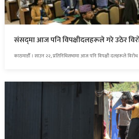
संसद्‍मा आज पनि विपक्षीदलहरूले गरे उठेर विर
काठमाडौँ । साउन २२, प्रतिनिधिसभामा आज पनि विपक्षी दलहरूले विरोध