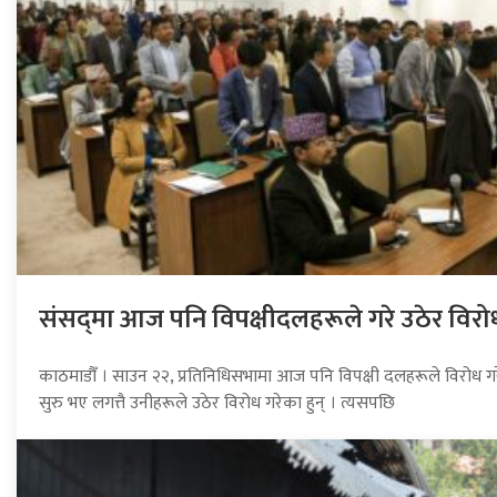
संसद्‍मा आज पनि विपक्षीदलहरूले गरे उठेर विरो
काठमाडौँ । साउन २२, प्रतिनिधिसभामा आज पनि विपक्षी दलहरूले विरोध ग
सुरु भए लगत्तै उनीहरूले उठेर विरोध गरेका हुन् । त्यसपछि