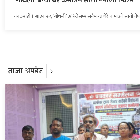
‘गौंथली’ बन्यो धेरै कमाउने सातौं नेपाली फिल्म
काठमाडौँ । साउन २२, ‘गौंथली’ अहिलेसम्म सबैभन्दा धेरै कमाउने सातौं न
ताजा अपडेट