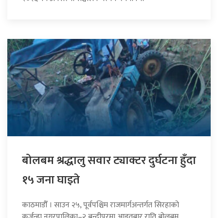
बोलबम श्रद्धालु सवार ट्याक्टर दुर्घटना हुँदा
१५ जना घाइते
काठमाडौँ । साउन २५, पूर्वपश्चिम राजमार्गअन्तर्गत सिरहाको
कर्जन्हा नगरपालिका–२ बन्दीपुरमा आइतबार राति बोलबम