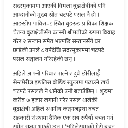
सदरमुकाममा आएकी विमला बुढाक्षेत्रीको पनि
आम्दानीको मुख्य स्रोत चटपटे पसल नै हो ।
आङखोप गाविस–८ स्थित बुङरुङ प्राविका शिक्षक
चैतन्य बुढाक्षेत्रीसँग कान्छी श्रीमतीको रुपमा विवाह
गरेर २ सन्तान समेत भएपछि सन्तानसँगै घर
छाडेकी उनले ८ वर्षदेखि सदरमुकाममा चटपटे
पसल सञ्चालन गरिरहेकी छन् ।
अहिले आफ्नो परिवार पाल्ने र दुवै छोरीलार्ई
सेन्टमेरीज इङलिस बोर्डिङ स्कुलमा पढाउने खर्च
चटपटे पसलले नै धानेको उनी बताउँछिन् । शुरुमा
करीब ७ हजार लगानी गरेर पसल थालेकी
बुढाक्षेत्री अहिले स्थानीय कञ्चनजङ्घा बचत
सहकारी संस्थामा दैनिक एक सय रुपैयाँ बचत गर्न
समेत सक्षम भएकी छन् । ‘अहिलेसम्मको मेरो बचत