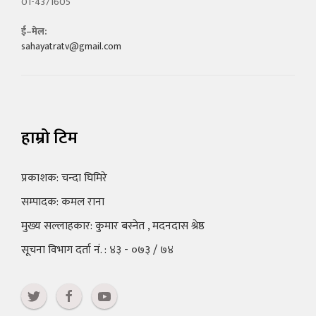
01-4371605
ई–मेल:
sahayatratv@gmail.com
हाम्रो टिम
प्रकाशक: चन्दा घिमिरे
सम्पादक: कमल राना
मुख्य सल्लाहकार: कुमार बस्नेत , मदनदास श्रेष्ठ
सूचना विभाग दर्ता नं. : ४३ - ०७३ / ७४