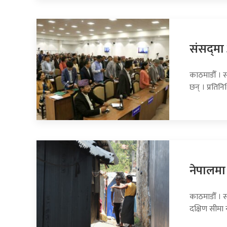
संसद्‍म
काठमाडौँ । 
छन् । प्रति
नेपालमा 
काठमाडौँ । स
दक्षिण सीमा