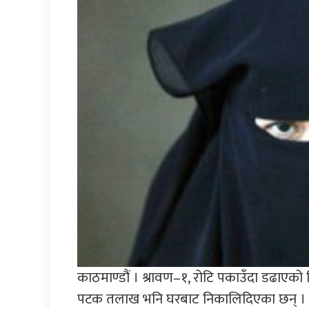
काठमाण्डौं । श्रावण–१, रोटि पकाउँदा डढाएको 
पटक तलाख भनि घरबाट निकालिदिएका छन् । भारत