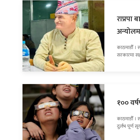
राप्रपा
अन्योलम
काठमाडौँ । सा
सरकारमा सह
१०० वर्षप
काठमाडौँ । 
दुर्लभ पूर्ण सूर