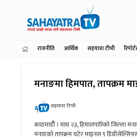
राजनीति
आर्थिक
सहयात्रा टीभी
रिपोर
मनाङमा हिमपात, तापक्रम म
सहयात्रा टिभी
काठमाडोैं । माघ २३, हिमालपारिको जिल्ला मन
मनाङको तापक्रम घटेर माइनस ९ डिग्रीसेल्सि