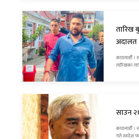
तारिख बु
अदालत
काठमाडौँ । सा
तारिखका ला
साउन २६ 
काठमाडौँ । स
गते स्वदेश फ