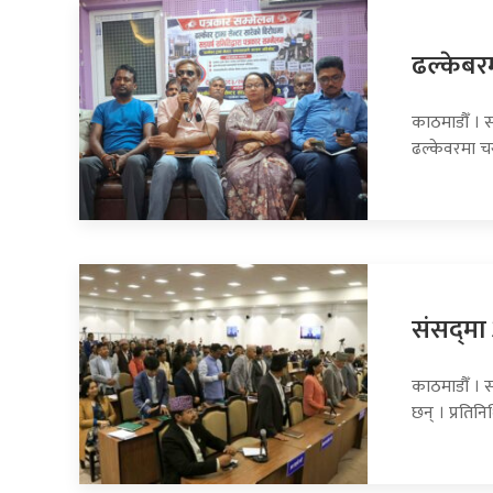
ढल्केबरमा
काठमाडौँ । सा
ढल्केवरमा 
संसद्‍म
काठमाडौँ । 
छन् । प्रति