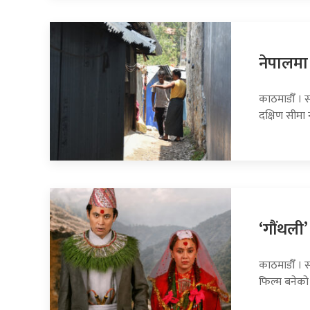
नेपालमा 
काठमाडौँ । स
दक्षिण सीमा
‘गौंथली’
काठमाडौँ । स
फिल्म बनेको