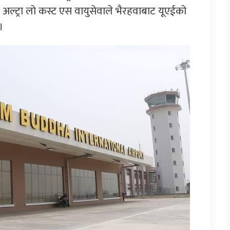
को अल्ट्रा लो कस्ट एस वायुसेवाले भैरहवाबाट यूएईको
।