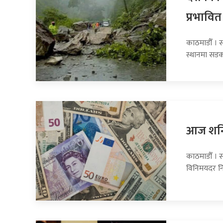
प्रभावित
काठमाडौँ । 
स्थानमा सडक
आज शनिब
काठमाडौँ । स
विनिमयदर नि