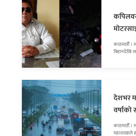
कपिलवस्
माेटरसा
काठमाडौँ । 
बिहानदेखि स
देशभर मन
वर्षाको 
काठमाडौँ । 
महाशाखाले 