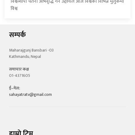
विश्वव्यापी चेतना अभिवृद्धि गर्ने उद्देश्यले आज विश्वका विभिन्न मुलुकमा
विश्व
सम्पर्क
Maharajgunj Bansbari -03
Kathmandu, Nepal
समाचार कक्ष
01-4371605
ई–मेल:
sahayatratv@gmail.com
हाम्रो टिम