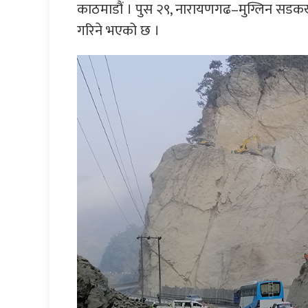
काठमाडौं । पुस २९, नारायणगढ–मुग्लिन सडक
गरिने भएको छ ।