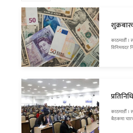
शुक्रबार
काठमाडौँ । सा
विनिमयदर नि
प्रतिनि
काठमाडौँ । 
बैठकमा चार