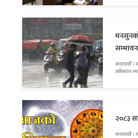
मनसुनको
सम्भावन
काठमाडौँ । 
अधिकांश स्था
२०८३ सा
काठमाडौँ । 