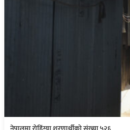
नेपालमा रोहिंग्या शरणार्थीको संख्या ५२६