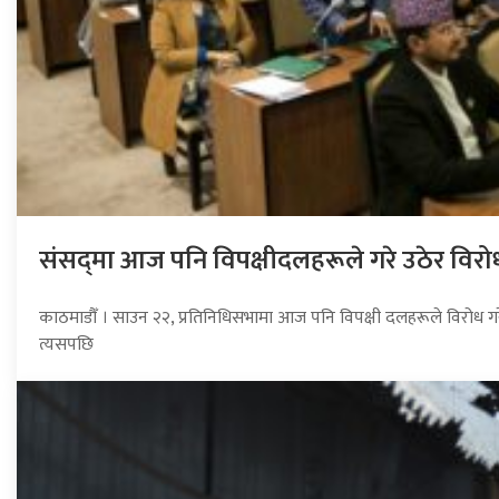
संसद्‍मा आज पनि विपक्षीदलहरूले गरे उठेर विरो
काठमाडौँ । साउन २२, प्रतिनिधिसभामा आज पनि विपक्षी दलहरूले विरोध गरे
त्यसपछि