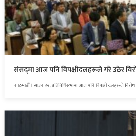
संसद्‍मा आज पनि विपक्षीदलहरूले गरे उठेर विर
काठमाडौँ । साउन २२, प्रतिनिधिसभामा आज पनि विपक्षी दलहरूले विरोध