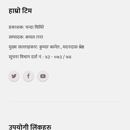
हाम्रो टिम
प्रकाशक: चन्दा घिमिरे
सम्पादक: कमल राना
मुख्य सल्लाहकार: कुमार बस्नेत , मदनदास श्रेष्ठ
सूचना विभाग दर्ता नं. : ४३ - ०७३ / ७४
उपयोगी लिंकहरु