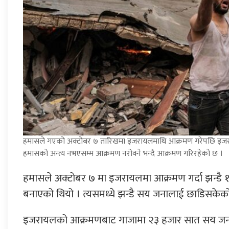
हमासले गएको अक्टोबर ७ तारिखमा इजरायलमाथि आक्रमण गरेपछि इजराय
हमासको अन्त्य नभएसम्म आक्रमण नरोक्ने भन्दै आक्रमण गरिरहेको छ ।
हमासले अक्टोबर ७ मा इजरायलमा आक्रमण गर्दा झन्डै १
बनाएको थियो । त्यसमध्ये झन्डै सय जनालाई छाडिसकेक
इजरायलको आक्रमणबाट गाजामा २३ हजार सात सय जनाक