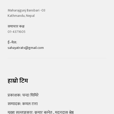
Maharajgunj Bansbari -03
Kathmandu, Nepal
समाचार कक्ष
01-4371605
ई–मेल:
sahayatratv@gmail.com
हाम्रो टिम
प्रकाशक: चन्दा घिमिरे
सम्पादक: कमल राना
मुख्य सल्लाहकार: कुमार बस्नेत , मदनदास श्रेष्ठ