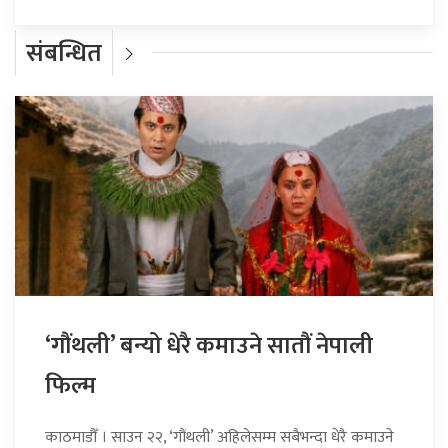
संबन्धित
‘गौंथली’ बन्यो धेरै कमाउने सातौं नेपाली
फिल्म
काठमाडौँ । साउन २२, ‘गौंथली’ अहिलेसम्म सबैभन्दा धेरै कमाउने