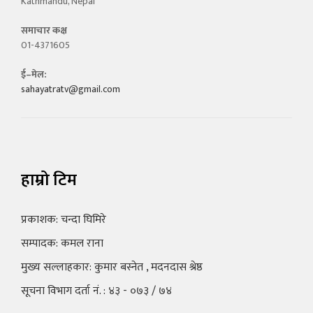
Kathmandu, Nepal
समाचार कक्ष
01-4371605
ई–मेल:
sahayatratv@gmail.com
हाम्रो टिम
प्रकाशक: चन्दा घिमिरे
सम्पादक: कमल राना
मुख्य सल्लाहकार: कुमार बस्नेत , मदनदास श्रेष्ठ
सूचना विभाग दर्ता नं. : ४३ - ०७३ / ७४