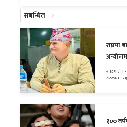
संबन्धित
राप्रपा
अन्योलम
काठमाडौँ । सा
सरकारमा सह
१०० वर्षप