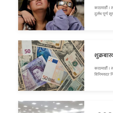
काठमाडौँ । 
दुर्लभ पूर्ण सूर
शुक्रबार
काठमाडौँ । सा
विनिमयदर नि