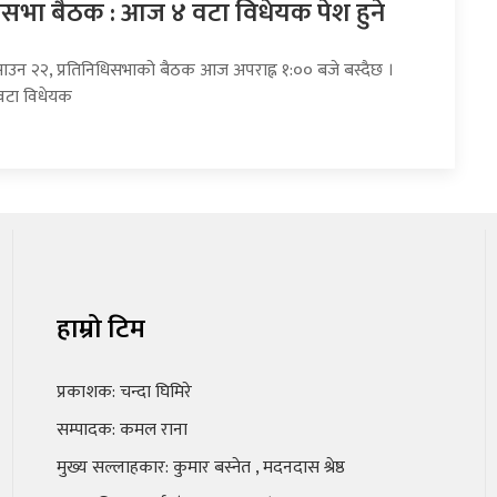
धिसभा बैठक : आज ४ वटा विधेयक पेश हुने
साउन २२, प्रतिनिधिसभाको बैठक आज अपराह्न १:०० बजे बस्दैछ ।
वटा विधेयक
हाम्रो टिम
प्रकाशक: चन्दा घिमिरे
सम्पादक: कमल राना
मुख्य सल्लाहकार: कुमार बस्नेत , मदनदास श्रेष्ठ