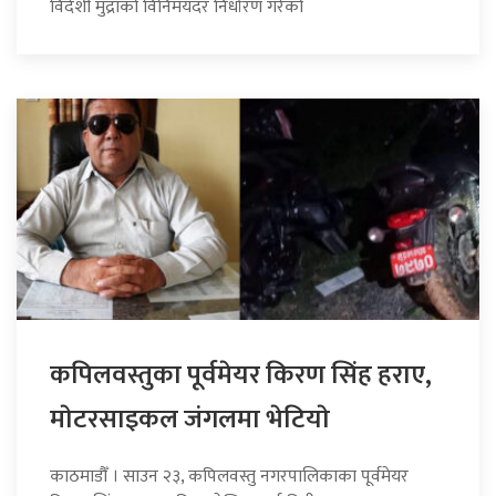
विदेशी मुद्राको विनिमयदर निर्धारण गरेको
कपिलवस्तुका पूर्वमेयर किरण सिंह हराए,
माेटरसाइकल जंगलमा भेटियाे
काठमाडौँ । साउन २३, कपिलवस्तु नगरपालिकाका पूर्वमेयर