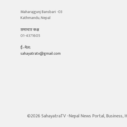
Maharajgunj Bansbari -03
Kathmandu, Nepal
समाचार कक्ष
01-4371605
ई–मेल:
sahayatratv@gmail.com
©2026 SahayatraTV -Nepal News Portal, Business, Hot