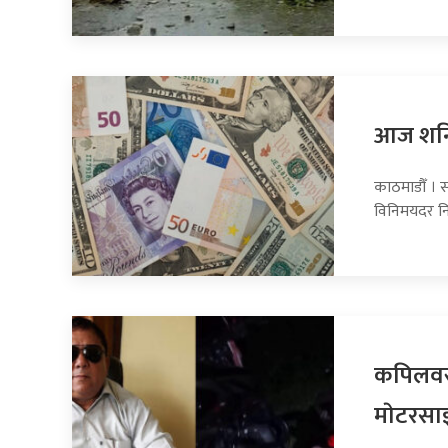
आज शनिब
काठमाडौँ । स
विनिमयदर नि
कपिलवस्
माेटरसा