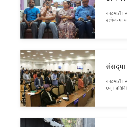
काठमाडौँ । सा
ढल्केवरमा 
संसद्‍म
काठमाडौँ । 
छन् । प्रति