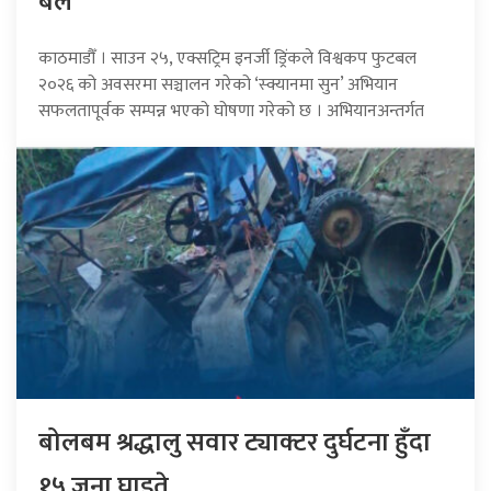
बल
काठमाडौँ । साउन २५, एक्सट्रिम इनर्जी ड्रिंकले विश्वकप फुटबल
२०२६ को अवसरमा सञ्चालन गरेको ‘स्क्यानमा सुन’ अभियान
सफलतापूर्वक सम्पन्न भएको घोषणा गरेको छ । अभियानअन्तर्गत
बोलबम श्रद्धालु सवार ट्याक्टर दुर्घटना हुँदा
१५ जना घाइते