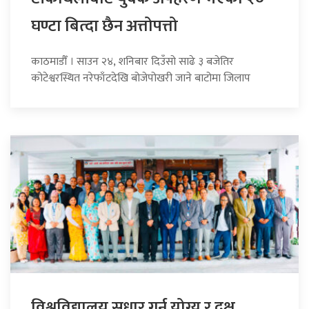
घण्टा बित्दा छैन अत्तोपत्तो
काठमाडौँ । साउन २४, शनिबार दिउँसो साढे ३ बजेतिर
कोटेश्वरस्थित नरेफाँटदेखि बोजेपोखरी जाने बाटोमा जिलाप
विश्वविद्यालय सुधार गर्न योग्य र दक्ष