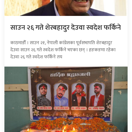
साउन २६ गते शेरबहादुर देउवा स्वदेश फर्किने
काठमाडौँ । साउन २१, नेपाली कांग्रेसका पूर्वसभापति शेरबहादुर
देउवा साउन २६ गते स्वदेश फर्किने भएका छन् । हङकङमा रहेका
देउवा २६ गते स्वदेश फर्किने तय