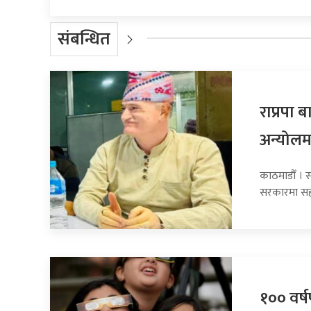
संबन्धित
राप्रपा
अन्योलम
काठमाडौँ । सा
सरकारमा सह
१०० वर्षप