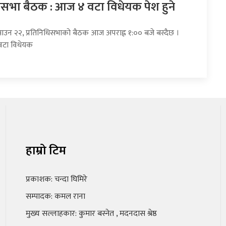
धिसभा बैठक : आज ४ वटा विधेयक पेश हुने
साउन २२, प्रतिनिधिसभाको बैठक आज अपराह्न १:०० बजे बस्दैछ ।
वटा विधेयक
हाम्रो टिम
प्रकाशक: चन्दा घिमिरे
सम्पादक: कमल राना
मुख्य सल्लाहकार: कुमार बस्नेत , मदनदास श्रेष्ठ