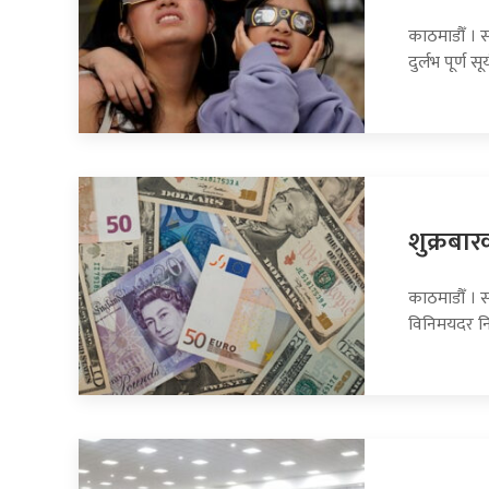
काठमाडौँ । 
दुर्लभ पूर्ण सूर
शुक्रबार
काठमाडौँ । सा
विनिमयदर नि