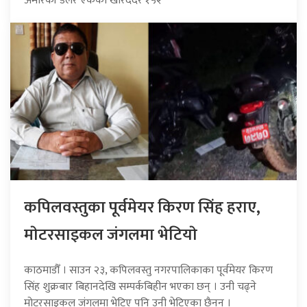
अमेरिकी डलर एकको खरिददर १५२
कपिलवस्तुका पूर्वमेयर किरण सिंह हराए,
माेटरसाइकल जंगलमा भेटियाे
काठमाडौँ । साउन २३, कपिलवस्तु नगरपालिकाका पूर्वमेयर किरण
सिंह शुक्रबार बिहानदेखि सम्पर्कबिहीन भएका छन् । उनी चढ्ने
मोटरसाइकल जंगलमा भेटिए पनि उनी भेटिएका छैनन् ।