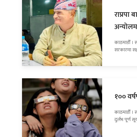
राप्रपा
अन्योलम
काठमाडौँ । सा
सरकारमा सह
१०० वर्षप
काठमाडौँ । 
दुर्लभ पूर्ण सूर