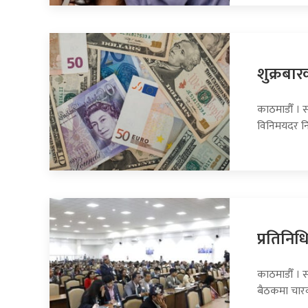
शुक्रबार
काठमाडौँ । सा
विनिमयदर नि
प्रतिनि
काठमाडौँ । 
बैठकमा चार