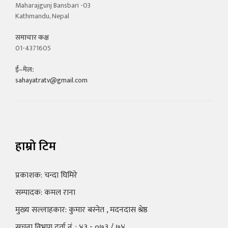
Maharajgunj Bansbari -03
Kathmandu, Nepal
समाचार कक्ष
01-4371605
ई–मेल:
sahayatratv@gmail.com
हाम्रो टिम
प्रकाशक: चन्दा घिमिरे
सम्पादक: कमल राना
मुख्य सल्लाहकार: कुमार बस्नेत , मदनदास श्रेष्ठ
सूचना विभाग दर्ता नं. : ४३ - ०७३ / ७४