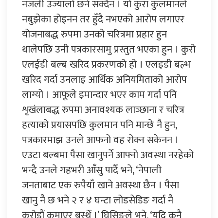
नजली उज्यालो छर्न सक्दैन । यो कुरा कुलमानले
नबुझेका होइनन तर हुँदै नभएको आरोप लगाएर
योजनाबद्ध रुपमा उनको चरित्रमा प्रहार हुन
थालेपछि उनी पत्रकारसामु प्रस्तुत भएका हुन । कुरो
एलईडी बल्ब खरिद प्रकरणको हो । एलइडी बल्भ
खरिद गर्दा उनलाइ आर्थिक अनियमिताको आरोप
लाग्यो । आफूले इमान्दार भएर काम गर्दा पनि
शृखंलाबद्ध रुपमा अनावश्यक लाञ्छाना र चरित्र
हत्याको प्रयासपछि कुलमान पनि मान्छे नै हुन,
पत्रकारमाझ उनले आफनो वह रोक्न सकेनन ।
एउटा बल्बमा पैसा खानुपर्ने आफ्नो अवस्था नरहेको
भन्दै उनले गहभरी आँसु पार्दै भने, ‘नेपाली
जनताबाट एक रुपैयाँ खाने अवस्था छैन । पैसा
खानु नै छ भने २ र ४ घन्टा लोडसेडिङ गर्दा नै
करोडौं कमाएर बस्थेँ ।’ घिसिङले भने, ‘यदि कुनै