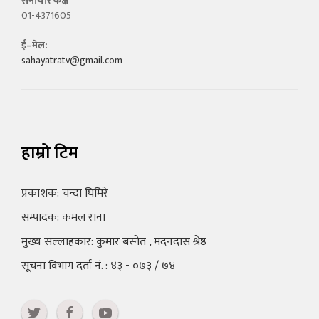
समाचार कक्ष
01-4371605
ई–मेल:
sahayatratv@gmail.com
हाम्रो टिम
प्रकाशक: चन्दा घिमिरे
सम्पादक: कमल राना
मुख्य सल्लाहकार: कुमार बस्नेत , मदनदास श्रेष्ठ
सूचना विभाग दर्ता नं. : ४३ - ०७३ / ७४