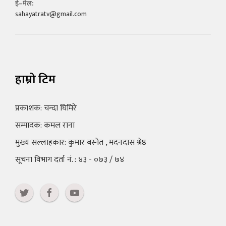
ई–मेल:
sahayatratv@gmail.com
हाम्रो टिम
प्रकाशक: चन्दा घिमिरे
सम्पादक: कमल राना
मुख्य सल्लाहकार: कुमार बस्नेत , मदनदास श्रेष्ठ
सूचना विभाग दर्ता नं. : ४३ - ०७३ / ७४