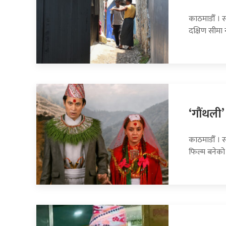
काठमाडौँ । स
दक्षिण सीमा
‘गौंथली’
काठमाडौँ । स
फिल्म बनेको