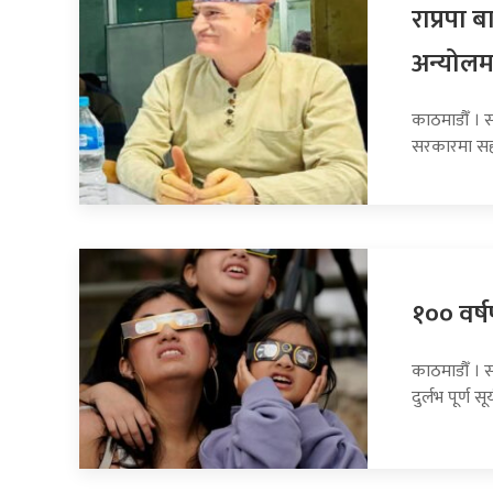
राप्रपा
अन्योलम
काठमाडौँ । सा
सरकारमा सह
१०० वर्षप
काठमाडौँ । 
दुर्लभ पूर्ण सूर