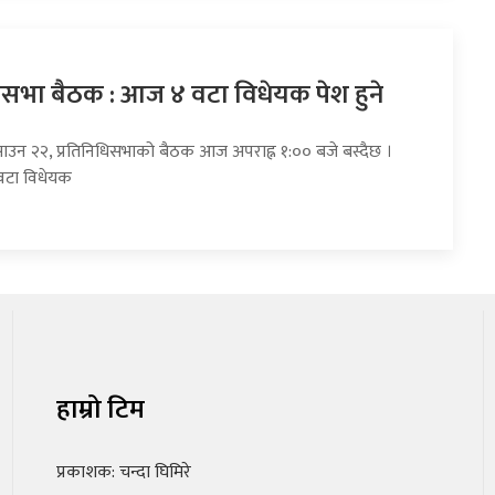
धिसभा बैठक : आज ४ वटा विधेयक पेश हुने
साउन २२, प्रतिनिधिसभाको बैठक आज अपराह्न १:०० बजे बस्दैछ ।
वटा विधेयक
हाम्रो टिम
प्रकाशक: चन्दा घिमिरे