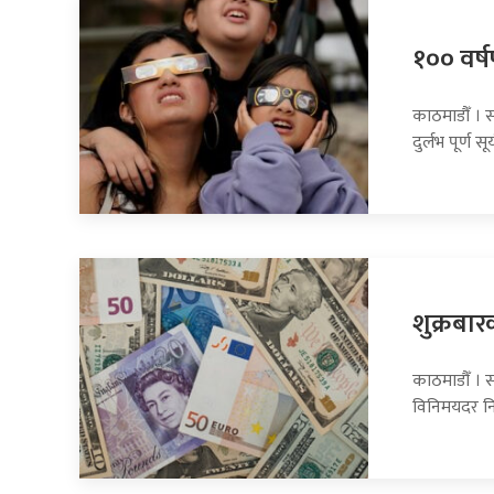
१०० वर्षप
काठमाडौँ । 
दुर्लभ पूर्ण सूर
शुक्रबार
काठमाडौँ । सा
विनिमयदर नि