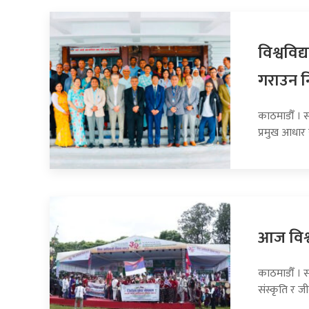
विश्वविद्
गराउन नि
काठमाडौँ । स
प्रमुख आधार 
आज विश्
काठमाडौँ । 
संस्कृति र ज