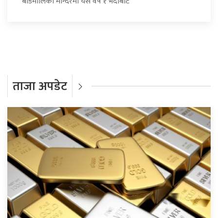
बडिमालिका मन्दिरमा यस वर्ष १ भदौबाट
ताजा अपडेट