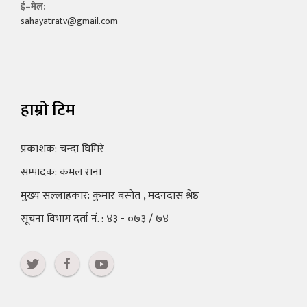
ई–मेल:
sahayatratv@gmail.com
हाम्रो टिम
प्रकाशक: चन्दा घिमिरे
सम्पादक: कमल राना
मुख्य सल्लाहकार: कुमार बस्नेत , मदनदास श्रेष्ठ
सूचना विभाग दर्ता नं. : ४३ - ०७३ / ७४