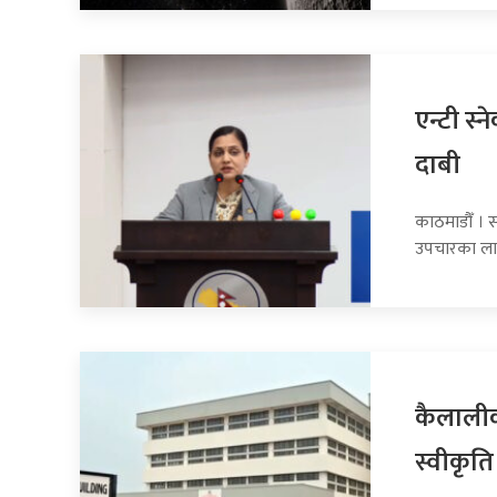
एन्टी स्
दाबी
काठमाडौँ । सा
उपचारका ला
कैलालीक
स्वीकृति