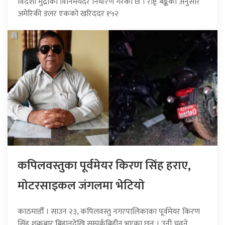
विदेशी मुद्राको विनिमयदर निर्धारण गरेको छ । राष्ट्र बैङ्कका अनुसार
अमेरिकी डलर एकको खरिददर १५२
कपिलवस्तुका पूर्वमेयर किरण सिंह हराए,
माेटरसाइकल जंगलमा भेटियाे
काठमाडौँ । साउन २३, कपिलवस्तु नगरपालिकाका पूर्वमेयर किरण
सिंह शुक्रबार बिहानदेखि सम्पर्कबिहीन भएका छन् । उनी चढ्ने