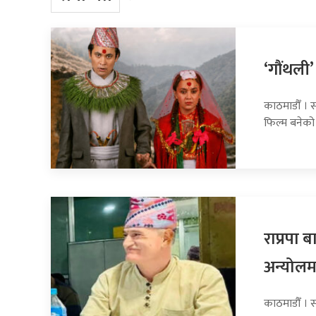
‘गौंथली’
काठमाडौँ । स
फिल्म बनेको
राप्रपा
अन्योलम
काठमाडौँ । सा