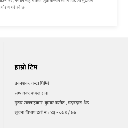
उन २२, नेपाल राष्ट्र बैंकले शुक्रबारका लागि विदेशी मुद्राको
र्धारण गरेको छ
हाम्रो टिम
प्रकाशक: चन्दा घिमिरे
सम्पादक: कमल राना
मुख्य सल्लाहकार: कुमार बस्नेत , मदनदास श्रेष्ठ
सूचना विभाग दर्ता नं. : ४३ - ०७३ / ७४