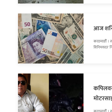
आज शनिब
काठमाडौँ । स
विनिमयदर नि
कपिलवस्
माेटरसा
काठमाडौँ । 