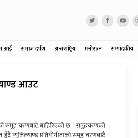
्टस आई
समाज दर्पण
अन्तराष्ट्रिय
मनोरञ्जन
सम्पादकीय
ल्याण्ड आउट
्रिकेटको समूह चरणबाटै बाहिरिएको छ । समुहचरणको
ुँदै न्युजिल्याण्ड प्रतियोगीताको समूह चरणबाटै