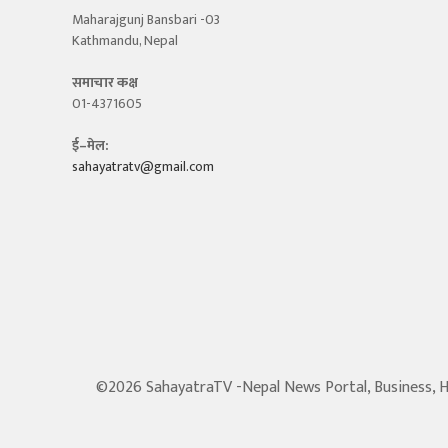
Maharajgunj Bansbari -03
Kathmandu, Nepal
समाचार कक्ष
01-4371605
ई–मेल:
sahayatratv@gmail.com
©2026 SahayatraTV -Nepal News Portal, Business, Hot