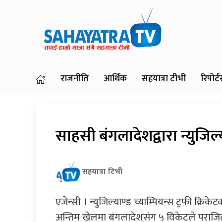
राजनीति
आर्थिक
सहयात्रा टीभी
रिपोर
साहसी बंगलादेशद्वारा न्युजि
सहयात्रा टिभी
एजेन्सी । न्युजिल्याण्ड च्याम्पियन्स ट्रफी क
अन्तिम खेलमा बंगलादेशसंग ५ विकेटले पराजित ह