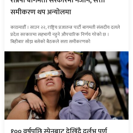
राप्रपा बागमती सरकारमा नजाने, सत्ता
समीकरण थप अन्योलमा
काठमाडौँ । साउन २२, राष्ट्रिय प्रजातन्त्र पार्टी बागमती संसदीय दलले
प्रदेश सरकारमा सहभागी नहुने औपचारिक निर्णय गरेको छ ।
बिहीबार साँझ बसेको बैठकले सत्ता समीकरणको
१०० वर्षपछि स्पेनबाट देखिँदै दुर्लभ पूर्ण