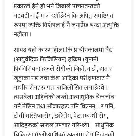
प्रकारले हेर्ने हो भने जिब्रोले पाचनतन्त्रको
गडबडीलाई मात्र दर्शाउँदैन कि अपितु समष्टिगत
रूपमा व्यक्ति विशेषलाई नै जनाउँछ भन्दा अत्युक्ति
नहोला ।
सायद यही कारण होला कि प्राचीनकालमा वैद्य
(आयुर्वेदिक फिजिसियन) हकिम (युनानी
फिजिसियन) हरूले रोगीको जिब्रो, नाडी, हात र
खुट्टाका नङ तथा केश आदिको परीक्षणबाट नै
गम्भीर रोगहरू पत्ता सजिलोसित लगाउँदथे ।
त्यसबेला अहिलेको जस्तो अत्याधुनिक चेकजाँच
गर्ने मेसिन तथा औजारहरू पनि थिएनन् । र पनि,
टीबी मस्तिष्करोग, छारेरोग, पेटसम्बन्धी रोग,
आदिहरूको सफल उपचार गरिन्थ्यो । आधुनिक
चिकित्सा (एलोप्याथिक) स्कुलमा रोग निदानको