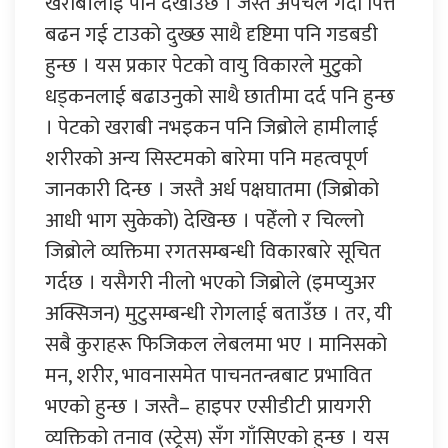
खराबीलाई पनि देखाउँछ । जस्तै अपचले गर्दा पित्त
बढन गई टाउको दुख्छ साथै दृष्टिमा पनि गडबडी
हुन्छ । यस प्रकार पेटको वायु विकारले मुटुको
धड्कनलाई बढाउनुको साथै छातीमा दर्द पनि हुन्छ
। पेटको खराबी नभइकन पनि जिब्रोले हामीलाई
शरीरको अन्य सिस्टमको बारेमा पनि महत्वपूर्ण
जानकारी दिन्छ । जस्तै अर्ध पक्षघातमा (जिब्रोको
आधी भाग सुकेको) देखिन्छ । पहेँलो र चिल्लो
जिब्रोले व्यक्तिमा रगतसम्बन्धी विकारबारे सूचित
गर्दछ । यसैगरी नीलो भएको जिब्रोले (इमप्युअर
अक्सिजन) मुटुसम्बन्धी रोगलाई बताउँछ । तर, यी
सबै कुराहरू फिजिकल लेबलमा भए । मानिसको
मन, शरीर, भावनासमेत पाचनतन्त्रबाट प्रभावित
भएको हुन्छ । जस्तै– हाइपर एसीडीटी प्रायगरी
व्यक्तिको तनाव (स्ट्रेस) सँग गाँसिएको हुन्छ । यस