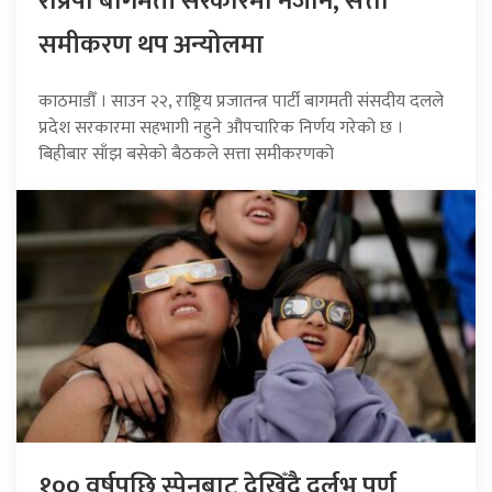
राप्रपा बागमती सरकारमा नजाने, सत्ता
समीकरण थप अन्योलमा
काठमाडौँ । साउन २२, राष्ट्रिय प्रजातन्त्र पार्टी बागमती संसदीय दलले
प्रदेश सरकारमा सहभागी नहुने औपचारिक निर्णय गरेको छ ।
बिहीबार साँझ बसेको बैठकले सत्ता समीकरणको
१०० वर्षपछि स्पेनबाट देखिँदै दुर्लभ पूर्ण