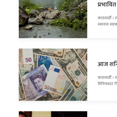
प्रभावित
काठमाडौँ । 
स्थानमा सडक
आज शनिब
काठमाडौँ । स
विनिमयदर नि