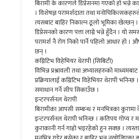
बिरामी के कारणले डिप्रेसनमा गएको हो भन्ने क
। विशेषज्ञ परामर्शदाता तथा मनोचिकित्सकहरुल
त्यसबाट बाहिर निकाल्न ठूलो भूमिका खेल्छन् ।
डिप्रेसनको कारण पत्ता लाग्ने भन्ने हुँदैन । य
परामर्श नै रोग निको पार्ने पहिलो आधार हो । औ
छन् ।
कग्निटिभ विहेभियर थेरापी (सिबिटी)
विभिन्न प्रश्नावली तथा अभ्यासहरुको माध्यमबाट र
प्रक्रियालाई कग्निटिभ विहेभियर थेरापी भनिन्छ ।
समाधान गर्ने सीप सिकाउँछ ।
इन्टरपर्सनल थेरापी
बिरामीका आपसी सम्बन्ध र मनभित्रका कुरामा के
इन्टरपर्सनल थेरापी भनिन्छ । कतिपय गोप्य र म
कुराकानी गर्न गाह्रो भइरहेको हुन सक्छ । त्य
मनभित्र गडेर बसेका र बाहिर भन्न नखोजिएका 