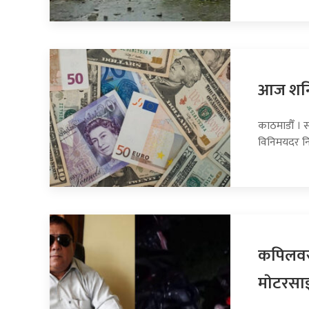
आज शनिब
काठमाडौँ । स
विनिमयदर नि
कपिलवस्
माेटरसा