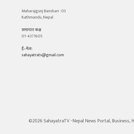
Maharajgunj Bansbari -03
Kathmandu, Nepal
समाचार कक्ष
01-4371605
ई–मेल:
sahayatratv@gmail.com
©2026 SahayatraTV -Nepal News Portal, Business, Hot