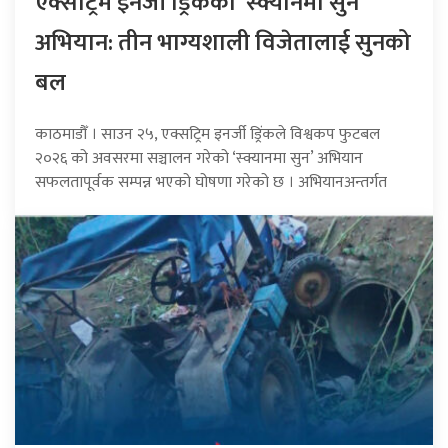
एक्सट्रिम इनर्जी ड्रिंकको ‘स्क्यानमा सुन’
अभियान: तीन भाग्यशाली विजेतालाई सुनको
बल
काठमाडौँ । साउन २५, एक्सट्रिम इनर्जी ड्रिंकले विश्वकप फुटबल
२०२६ को अवसरमा सञ्चालन गरेको ‘स्क्यानमा सुन’ अभियान
सफलतापूर्वक सम्पन्न भएको घोषणा गरेको छ । अभियानअन्तर्गत