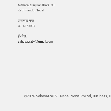
Maharajgunj Bansbari -03
Kathmandu, Nepal
समाचार कक्ष
01-4371605
ई–मेल:
sahayatratv@gmail.com
©2026 SahayatraTV -Nepal News Portal, Business, Hot