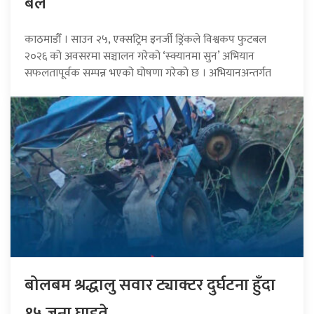
बल
काठमाडौँ । साउन २५, एक्सट्रिम इनर्जी ड्रिंकले विश्वकप फुटबल
२०२६ को अवसरमा सञ्चालन गरेको ‘स्क्यानमा सुन’ अभियान
सफलतापूर्वक सम्पन्न भएको घोषणा गरेको छ । अभियानअन्तर्गत
बोलबम श्रद्धालु सवार ट्याक्टर दुर्घटना हुँदा
१५ जना घाइते