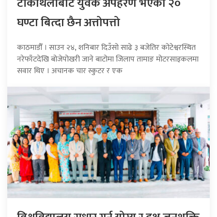
टीकाथलीबाट युवक अपहरण भएको २०
घण्टा बित्दा छैन अत्तोपत्तो
काठमाडौँ । साउन २४, शनिबार दिउँसो साढे ३ बजेतिर कोटेश्वरस्थित
नरेफाँटदेखि बोजेपोखरी जाने बाटोमा जिलाप तामाङ मोटरसाइकलमा
सवार थिए । अचानक चार स्कुटर र एक