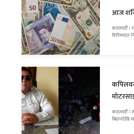
आज शनिब
काठमाडौँ । स
विनिमयदर नि
कपिलवस्
माेटरसा
काठमाडौँ । 
बिहानदेखि स