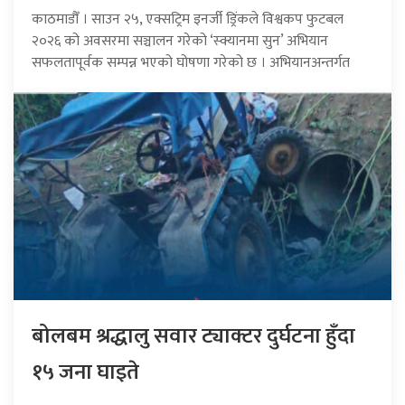
काठमाडौँ । साउन २५, एक्सट्रिम इनर्जी ड्रिंकले विश्वकप फुटबल
२०२६ को अवसरमा सञ्चालन गरेको ‘स्क्यानमा सुन’ अभियान
सफलतापूर्वक सम्पन्न भएको घोषणा गरेको छ । अभियानअन्तर्गत
बोलबम श्रद्धालु सवार ट्याक्टर दुर्घटना हुँदा
१५ जना घाइते